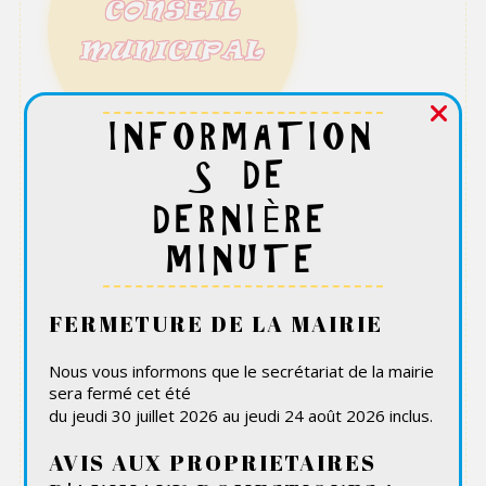
CONSEIL
MUNICIPAL
INFORMATION
S DE
Lors des élections municipales de mars 2026, une
DERNIÈRE
nouvelle équipe a été élue à Frémécourt.
MINUTE
FERMETURE DE LA MAIRIE
SURVEILLANC
Nous vous informons que le secrétariat de la mairie
sera fermé cet été
E CITOYENNE
du jeudi 30 juillet 2026 au jeudi 24 août 2026 inclus.
AVIS AUX PROPRIETAIRES