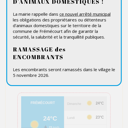
D'ANIMAUX DOMESTIQUES !
La mairie rappelle dans
ce nouvel arrêté municipal
La commune participe au réseau "Participation
les obligations des propriétaires ou détenteurs
citoyenne".
d'animaux domestiques sur le territoire de la
commune de Frémécourt afin de garantir la
Ce réseau fondé sur le bénévolat permet de
sécurité, la salubrité et la tranquillité publiques.
surveiller les agissements suspects au niveau de la
commune.
RAMASSAGE des
Si vous constatez une activité anormale, contactez
ENCOMBRANTS
le référent de votre rue ou secteur.
Les encombrants seront ramassés dans le village le
Grâce a ce dispositif, les cambriolages ont
5 novembre 2026.
quasiment disparu depuis deux ans !